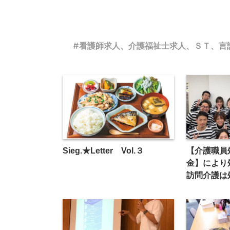
看護師求人、介護福祉士求人、ＳＴ、言
Sieg.★Letter Vol.３
【介護職員
金】により処
訪問介護は