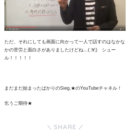
ただ、それにしても画面に向かって一人で話すのはなかな
かの苦労と面白さがありましたけどね…( ;∀;) シュー
ル！！！！！
まだまだ始まったばかりのSieg.★のYouTubeチャネル！
乞うご期待★
SHARE