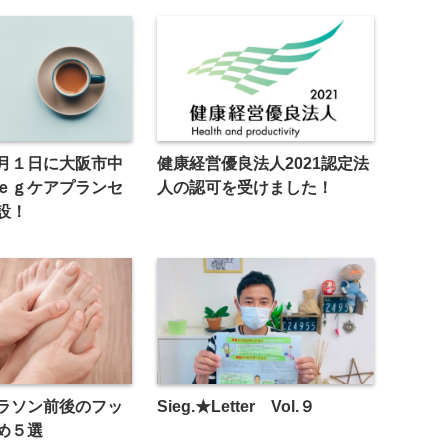
月１日に大阪市中
健康経営優良法人2021認定法
ｅｇケアプランセ
人の認可を受けました！
設！
ラソン前後のフッ
Sieg.★Letter Vol.９
め５選