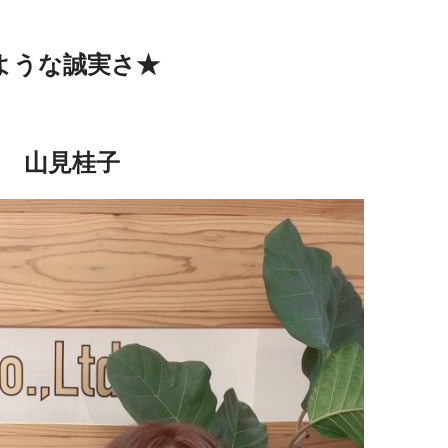
ような誠実さ★
 山見桂子