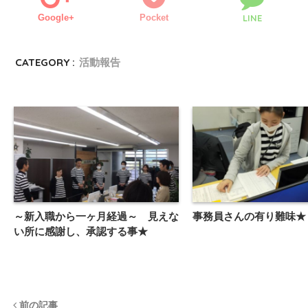
Google+
Pocket
LINE
CATEGORY :
活動報告
～新入職から一ヶ月経過～ 見えな
事務員さんの有り難味★
い所に感謝し、承認する事★
前の記事