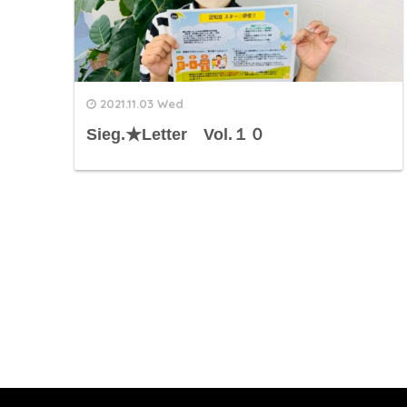
2021.11.03 Wed
Sieg.★Letter Vol.１０