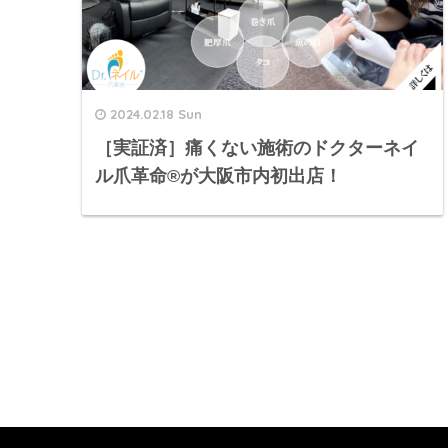
2024.02.18 Sun
［実証済］痛くない施術のドクターネイ
ル爪革命®︎が大阪市内初出店！