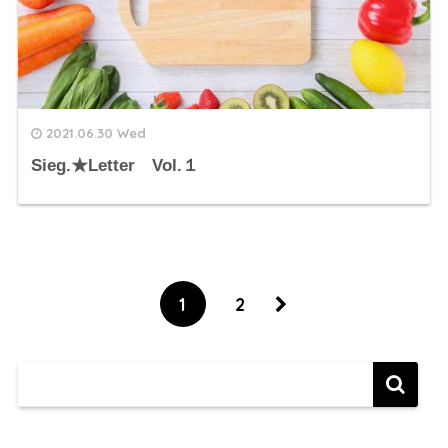
2021.06.30 Wed
Sieg.★Letter Vol.１
1
2