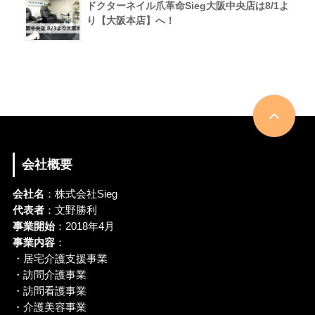
ドクターネイル爪革命Sieg大阪中央店は8/1よ
り【大阪本店】へ！
会社概要
会社名
：株式会社Sieg
代表者
：文野勝利
事業開始
：2018年4月
事業内容
：
・居宅介護支援事業
・訪問介護事業
・訪問看護事業
・介護美容事業