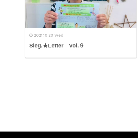
2021.10.20 Wed
Sieg.★Letter Vol.９