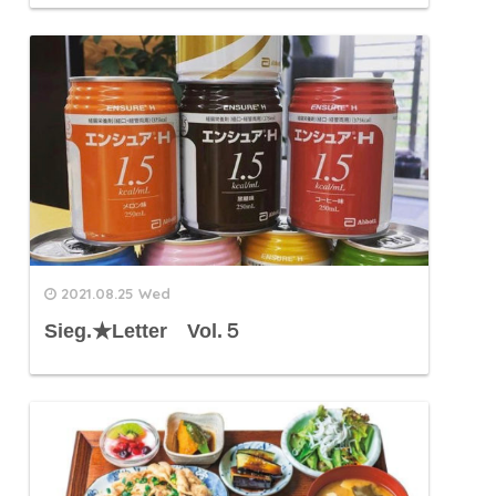
2021.08.25 Wed
Sieg.★Letter Vol.５