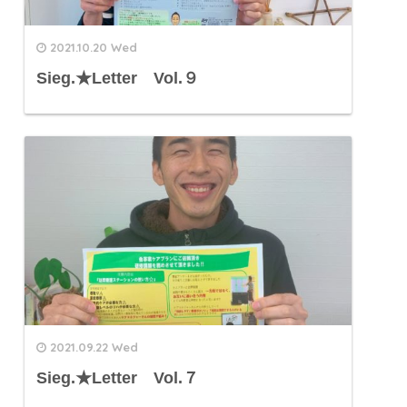
2021.10.20 Wed
Sieg.★Letter Vol.９
2021.09.22 Wed
Sieg.★Letter Vol.７