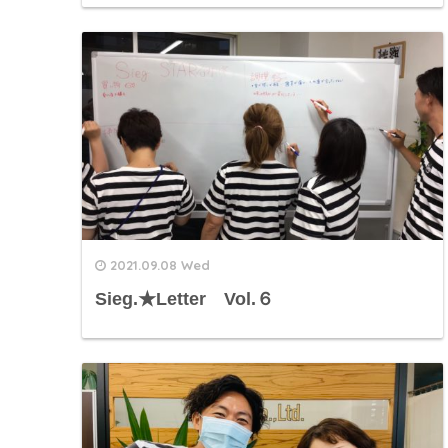
2021.09.08 Wed
Sieg.★Letter Vol.６