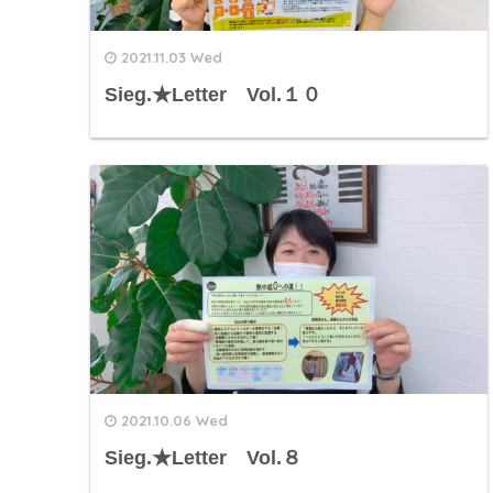
2021.11.03 Wed
Sieg.★Letter Vol.１０
2021.10.06 Wed
Sieg.★Letter Vol.８