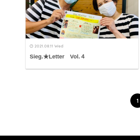
2021.08.11 Wed
Sieg.★Letter Vol.４
1