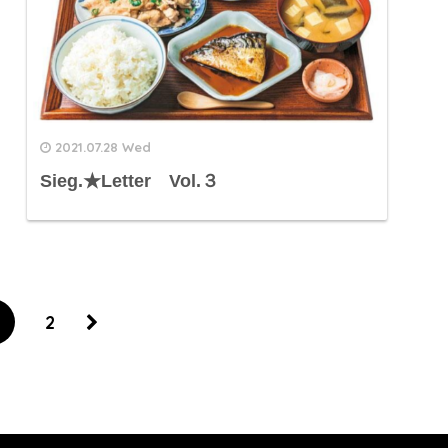
2021.07.28 Wed
Sieg.★Letter Vol.３
2