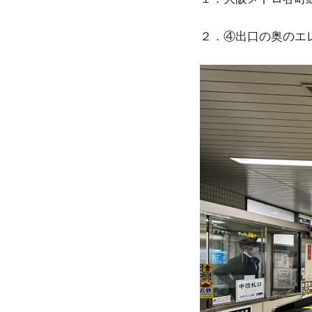
２．④出口の奥のエ